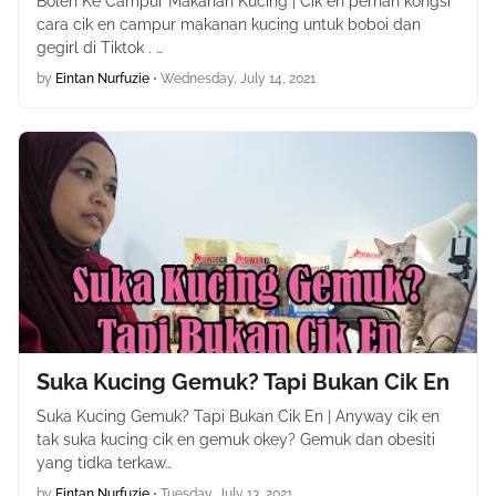
Boleh Ke Campur Makanan Kucing | Cik en pernah kongsi
cara cik en campur makanan kucing untuk boboi dan
gegirl di Tiktok . …
by
Eintan Nurfuzie
•
Wednesday, July 14, 2021
Suka Kucing Gemuk? Tapi Bukan Cik En
Suka Kucing Gemuk? Tapi Bukan Cik En | Anyway cik en
tak suka kucing cik en gemuk okey? Gemuk dan obesiti
yang tidka terkaw…
by
Eintan Nurfuzie
•
Tuesday, July 13, 2021