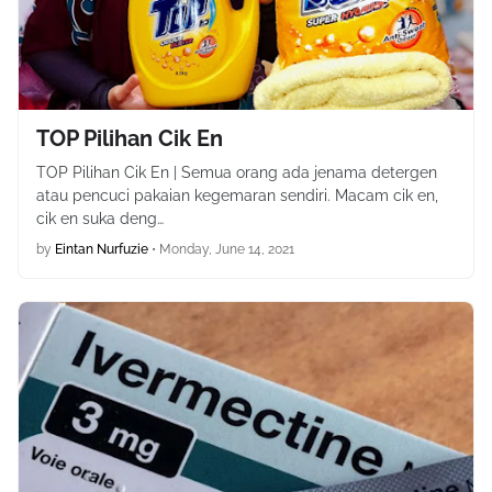
TOP Pilihan Cik En
TOP Pilihan Cik En | Semua orang ada jenama detergen
atau pencuci pakaian kegemaran sendiri. Macam cik en,
cik en suka deng…
by
Eintan Nurfuzie
•
Monday, June 14, 2021