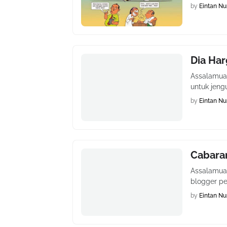
by
Eintan Nu
Dia Har
Assalamual
untuk jen
by
Eintan Nu
Cabara
Assalamual
blogger p
by
Eintan Nu