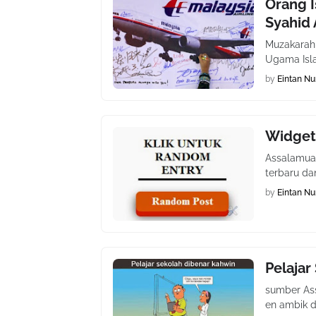
Orang 
Syahid 
Muzakarah
Ugama Isl
by
Eintan Nu
Widget
Assalamua
terbaru da
by
Eintan Nu
Pelajar
sumber Ass
en ambik d