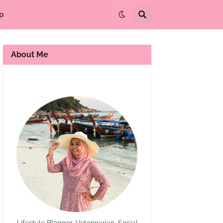
p
About Me