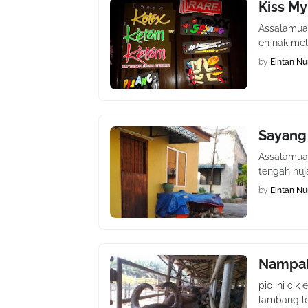
Kiss My
Assalamual
en nak mel
by
Eintan Nu
Sayang
Assalamual
tengah huj
by
Eintan Nu
Nampak
pic ini ci
lambang lo