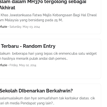
Islam dalam MH370 tergolong sebagai
Akhirat
 Khas Jawatankuasa Fatwa Majlis Kebangsaan Bagi Hal Ehwal
am Malaysia yang bersidang pada 25 M…
rfuzie
•
Saturday, May 03, 2014
 Terbaru - Random Entry
laikum beberapa hari yang lepas cik enmencuba satu widget
n hasilnya menarik pulak andai dah pemes…
rfuzie
•
Friday, May 02, 2014
 Sekolah DIbenarkan Berkahwin?
alamualaikum dan hye semuafaham tak karitakur diatas. cik
ari oh media Pendapat yang lain?…