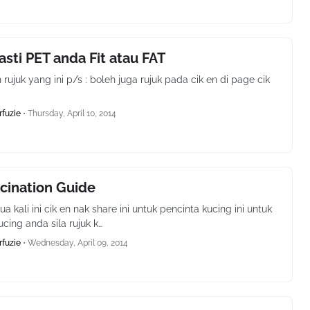
asti PET anda Fit atau FAT
rujuk yang ini p/s : boleh juga rujuk pada cik en di page cik
rfuzie
•
Thursday, April 10, 2014
cination Guide
 kali ini cik en nak share ini untuk pencinta kucing ini untuk
cing anda sila rujuk k…
rfuzie
•
Wednesday, April 09, 2014