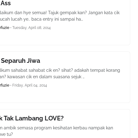
 Ass
aikum dan hye semua! Tajuk gempak kan? Jangan kata cik
ucah lucah ye.. baca entry ini sampai ha…
rfuzie
•
Tuesday, April 08, 2014
 Separuh Jiwa
kum sahabat sahabat cik en? sihat? adakah tempat korang
an? kawasan cik en dalam suasana sejuk …
rfuzie
•
Friday, April 04, 2014
 Tak Lambang LOVE?
k en ambik semasa program kesihatan kerbau nampak kan
ve tu?