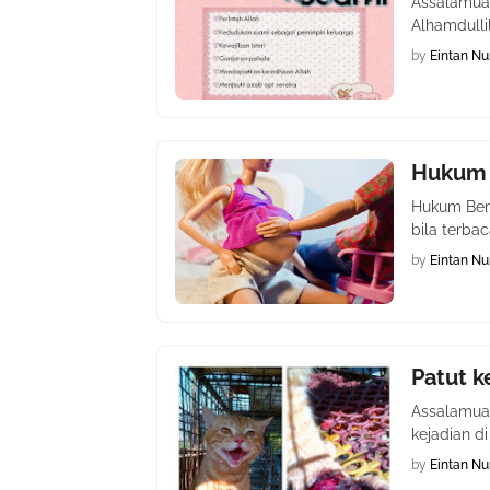
Assalamua
Alhamdulli
by
Eintan Nu
Hukum B
Hukum Bersa
bila terba
by
Eintan Nu
Patut k
Assalamual
kejadian di 
by
Eintan Nu