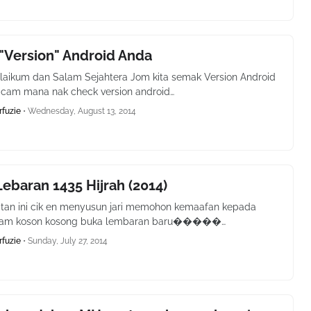
"Version" Android Anda
aikum dan Salam Sejahtera Jom kita semak Version Android
cam mana nak check version android…
rfuzie
•
Wednesday, August 13, 2014
ebaran 1435 Hijrah (2014)
tan ini cik en menyusun jari memohon kemaafan kepada
lam koson kosong buka lembaran baru�����…
rfuzie
•
Sunday, July 27, 2014