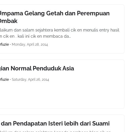
 Umpama Gelang Getah dan Perempuan
 Ombak
aikum dan salam sejahtera kembali cik en menulis entry hasil
cik en . kali ini cik en membaca da…
rfuzie
•
Monday, April 28, 2014
gian Normal Penduduk Asia
rfuzie
•
Saturday, April 26, 2014
 dan Pendapatan Isteri lebih dari Suami