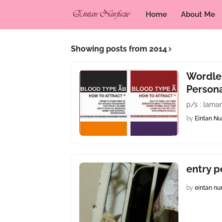
Home
About Me
Showing posts from 2014
Wordle
Persona
p/s : laman
by
Eintan Nu
entry p
by
eintan nu