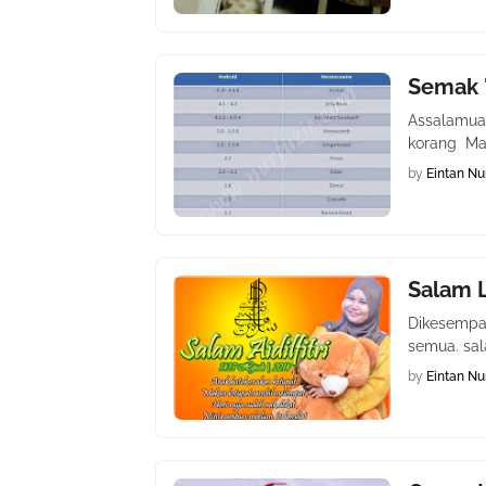
Semak 
Assalamual
korang Ma
by
Eintan Nu
Salam L
Dikesempa
semua. sa
by
Eintan Nu