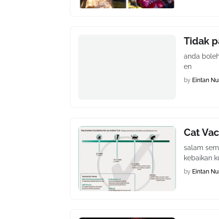
Tidak p
anda boleh 
en
by
Eintan Nu
Cat Vac
salam semua
kebaikan ku
by
Eintan Nu