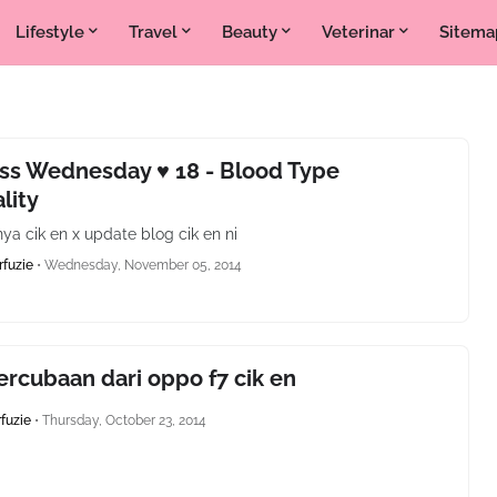
Lifestyle
Travel
Beauty
Veterinar
Sitema
ss Wednesday ♥ 18 - Blood Type
lity
ya cik en x update blog cik en ni
rfuzie
•
Wednesday, November 05, 2014
ercubaan dari oppo f7 cik en
rfuzie
•
Thursday, October 23, 2014