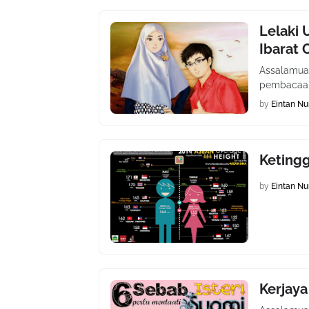
Lelaki
Ibarat
Assalamual
pembacaan 
by
Eintan Nu
Keting
by
Eintan Nu
Kerjaya