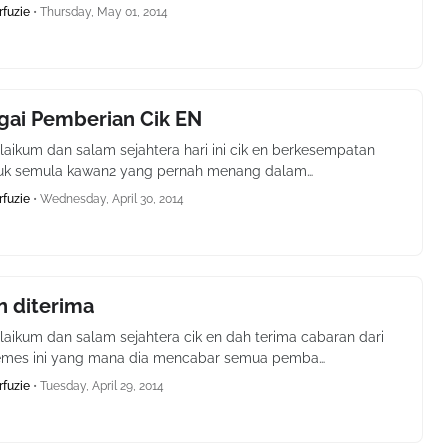
rfuzie
•
Thursday, May 01, 2014
gai Pemberian Cik EN
aikum dan salam sejahtera hari ini cik en berkesempatan
guk semula kawan2 yang pernah menang dalam…
rfuzie
•
Wednesday, April 30, 2014
n diterima
aikum dan salam sejahtera cik en dah terima cabaran dari
emes ini yang mana dia mencabar semua pemba…
rfuzie
•
Tuesday, April 29, 2014