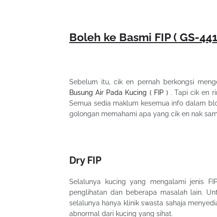
Boleh ke Basmi FIP ( GS-44
Sebelum itu, cik en pernah berkongsi men
Busung Air Pada Kucing ( FIP )
. Tapi cik en r
Semua sedia maklum kesemua info dalam blo
golongan memahami apa yang cik en nak sam
Dry FIP
Selalunya kucing yang mengalami jenis FIP
penglihatan dan beberapa masalah lain. Untu
selalunya hanya klinik swasta sahaja menyediak
abnormal dari kucing yang sihat.