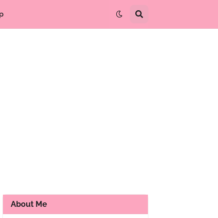
p
About Me