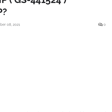
P?
er 08, 2021
0