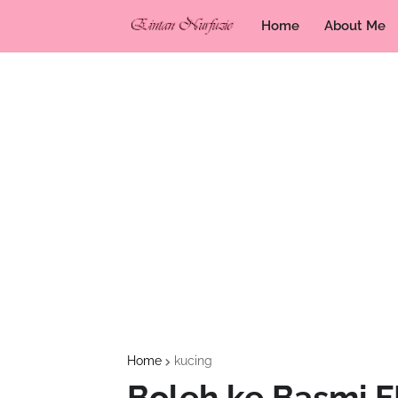
Home
About Me
Home
kucing
Boleh ke Basmi FI