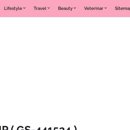
Lifestyle
Travel
Beauty
Veterinar
Sitema
P ( GS-441524 )