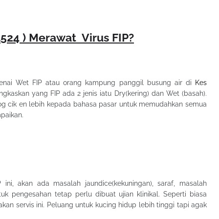
1524 ) Merawat Virus FIP?
genai Wet FIP atau orang kampung panggil busung air di
Kes
ingkaskan yang FIP ada 2 jenis iatu Dry(kering) dan Wet (basah).
g cik en lebih kepada bahasa pasar untuk memudahkan semua
paikan.
 ini, akan ada masalah jaundice(kekuningan), saraf, masalah
k pengesahan tetap perlu dibuat ujian klinikal. Seperti biasa
an servis ini. Peluang untuk kucing hidup lebih tinggi tapi agak