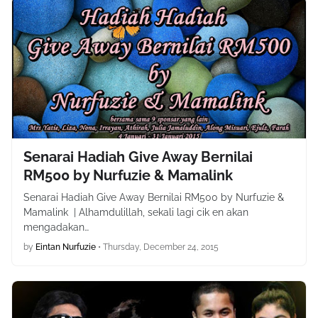
Senarai Hadiah Give Away Bernilai
RM500 by Nurfuzie & Mamalink
Senarai Hadiah Give Away Bernilai RM500 by Nurfuzie &
Mamalink | Alhamdulillah, sekali lagi cik en akan
mengadakan…
by
Eintan Nurfuzie
•
Thursday, December 24, 2015