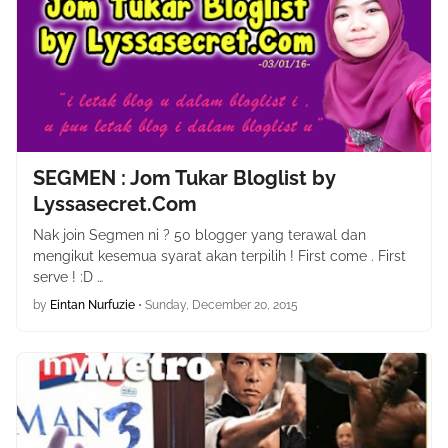
SEGMEN : Jom Tukar Bloglist by
Lyssasecret.Com
Nak join Segmen ni ? 50 blogger yang terawal dan
mengikut kesemua syarat akan terpilih ! First come . First
serve ! :D …
by
Eintan Nurfuzie
•
Sunday, December 20, 2015