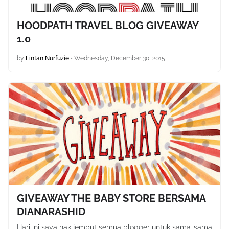
HOODPATH TRAVEL BLOG GIVEAWAY
1.0
by
Eintan Nurfuzie
•
Wednesday, December 30, 2015
GIVEAWAY THE BABY STORE BERSAMA
DIANARASHID
Hari ini saya nak jemput semua blogger untuk sama-sama