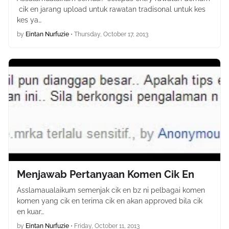
cik en jarang upload untuk rawatan tradisonal untuk kes
kes ya…
by
Eintan Nurfuzie
•
Thursday, October 17, 2013
Menjawab Pertanyaan Komen Cik En
Asslamaualaikum semenjak cik en bz ni pelbagai komen
komen yang cik en terima cik en akan approved bila cik
en kuar…
by
Eintan Nurfuzie
•
Friday, October 11, 2013