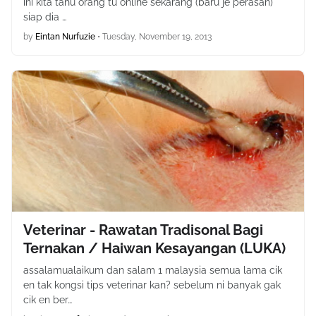
ini kita tahu orang tu online sekarang (baru je perasan)
siap dia …
by
Eintan Nurfuzie
•
Tuesday, November 19, 2013
Veterinar - Rawatan Tradisonal Bagi
Ternakan / Haiwan Kesayangan (LUKA)
assalamualaikum dan salam 1 malaysia semua lama cik
en tak kongsi tips veterinar kan? sebelum ni banyak gak
cik en ber…