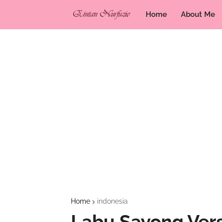
Home
About Me
Home
indonesia
Labu Sayong Ver