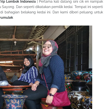
Trip Lombok Indonesia
| Pertama kali datang sini cik en nampak
yong. Dan seperti dikatakan pemilik kedai. Tempat ini seperti
i bahagian belakang kedai ini. Dan kami diberi peluang untuk
nyumulek