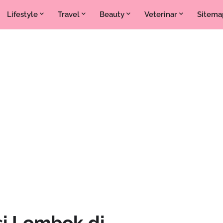
Lifestyle
Travel
Beauty
Veterinar
Sitema
si Lombok di