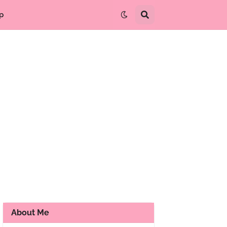
p
About Me