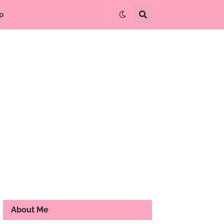
p
About Me