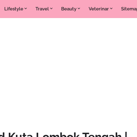
Lifestyle
Travel
Beauty
Veterinar
Sitema
ad Kuta Lombok Tengah |