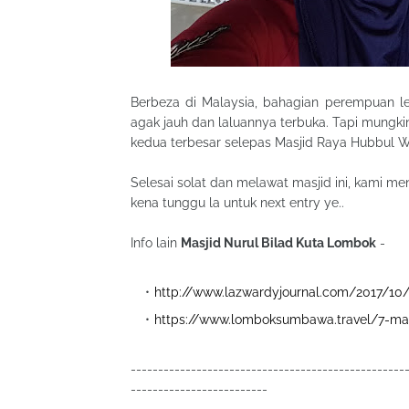
Berbeza di Malaysia, bahagian perempuan le
agak jauh dan laluannya terbuka. Tapi mungkin
kedua terbesar selepas Masjid Raya Hubbul 
Selesai solat dan melawat masjid ini, kami m
kena tunggu la untuk next entry ye..
Info lain
Masjid Nurul Bilad Kuta Lombok
-
http://www.lazwardyjournal.com/2017/10/
https://www.lomboksumbawa.travel/7-mas
--------------------------------------------------
-------------------------