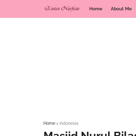
Home
About Me
Home
indonesia
Masjid Nurul Bil