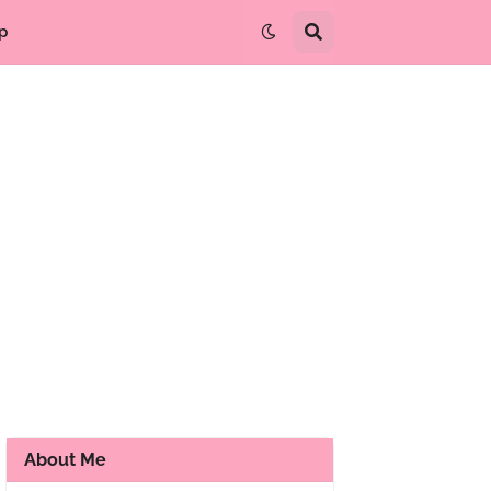
p
About Me