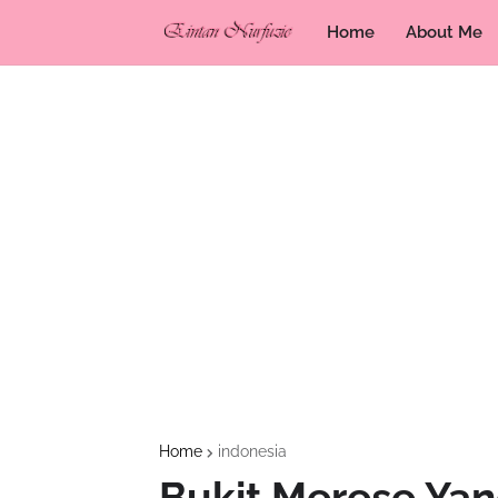
Home
About Me
Home
indonesia
Bukit Merese Yan