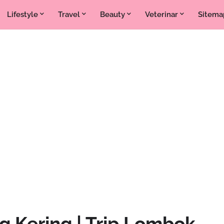
Lifestyle
Travel
Beauty
Veterinar
Sitema
g Kering | Trip Lombok