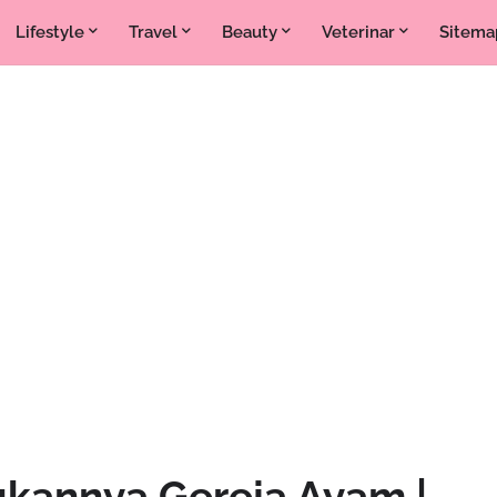
Lifestyle
Travel
Beauty
Veterinar
Sitema
ukannya Gereja Ayam |