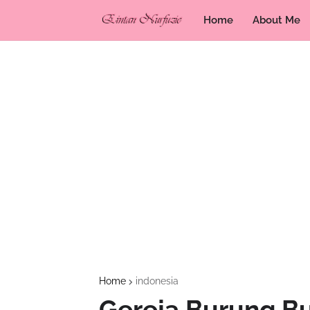
Home
About Me
Home
indonesia
Gereja Burung B