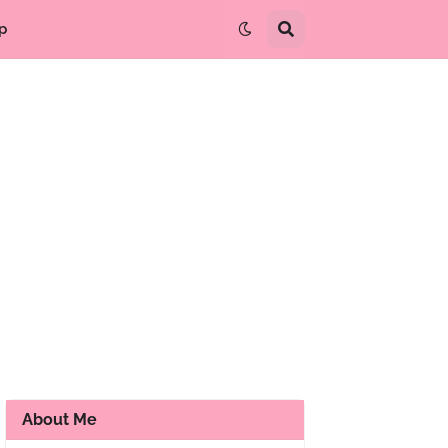
p
About Me