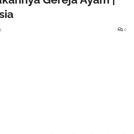
sia
9
0