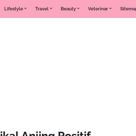
Lifestyle
Travel
Beauty
Veterinar
Sitema
kal Anjing Positif