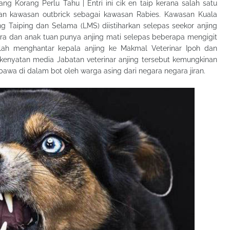
ang Korang Perlu Tahu | Entri ini cik en taip kerana salah satu
rkan kawasan outbrick sebagai kawasan Rabies. Kawasan Kuala
 Taiping dan Selama (LMS) diistiharkan selepas seekor anjing
ara dan anak tuan punya anjing mati selepas beberapa mengigit
telah menghantar kepala anjing ke Makmal Veterinar Ipoh dan
t kenyatan media Jabatan veterinar anjing tersebut kemungkinan
bawa di dalam bot oleh warga asing dari negara negara jiran.