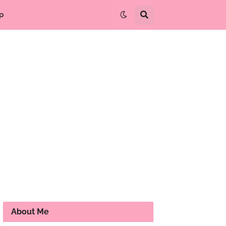
p
About Me