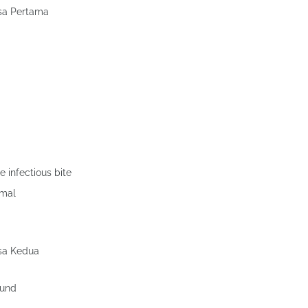
asa Pertama
he infectious bite
imal
asa Kedua
ound