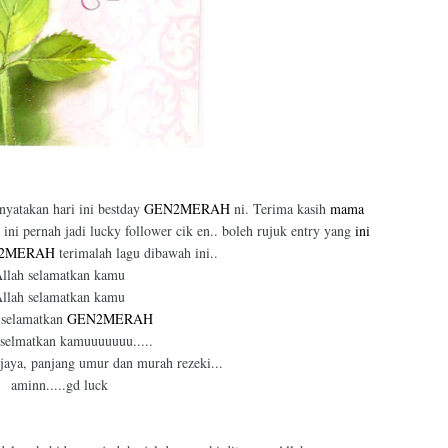
yatakan hari ini bestday
GEN2MERAH
ni. Terima kasih
mama
ini pernah jadi lucky follower cik en.. boleh rujuk entry yang
ini
2MERAH
terimalah lagu dibawah ini..
llah selamatkan kamu
llah selamatkan kamu
 selamatkan
GEN2MERAH
 selmatkan kamuuuuuuu.....
aya, panjang umur dan murah rezeki...
aminn.....gd luck