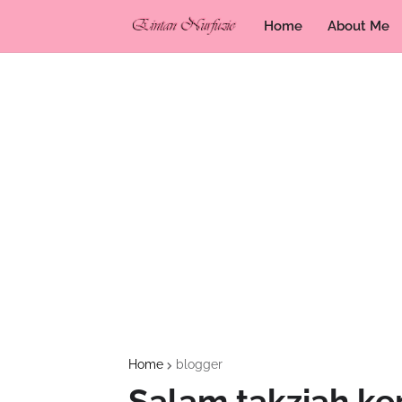
Home
About Me
Home
blogger
Salam takziah k