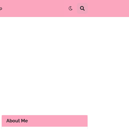
p
About Me