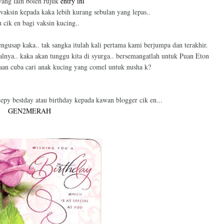
yang lain boleh rujuk
entry ini
vaksin kepada kaka lebih kurang sebulan yang lepas..
 cik en bagi vaksin kucing..
usap kaka.. tak sangka itulah kali pertama kami berjumpa dan terakhir.
alnya.. kaka akan tunggu kita di syurga.. bersemangatlah untuk Puan Eton
k aan cuba cari anak kucing yang comel untuk nusha k?
epy bestday atau birthday kepada kawan blogger cik en...
GEN2MERAH