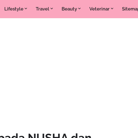
Lifestyle
Travel
Beauty
Veterinar
Sitema
epada NUSHA dan