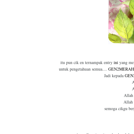
itu pun cik en ternampak entry
ini
yang men
untuk pengetahuan semua....
GEN2MERAH
Jadi kepada
GEN
A
A
Allah
Allah
semoga cikgu berj