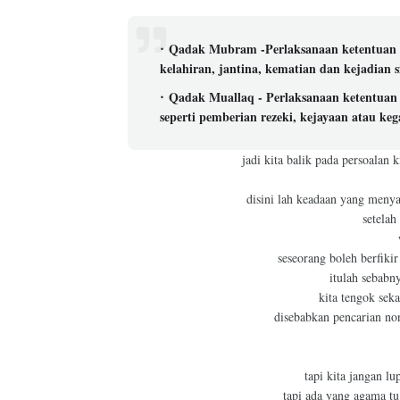
Qadak Mubram -Perlaksanaan ketentuan at
kelahiran, jantina, kematian dan kejadian
Qadak Muallaq - Perlaksanaan ketentuan 
seperti pemberian rezeki, kejayaan atau ke
jadi kita balik pada persoalan 
disini lah keadaan yang menya
setelah
seseorang boleh berfikir
itulah sebabny
kita tengok sek
disebabkan pencarian no
tapi kita jangan l
tapi ada yang agama tu