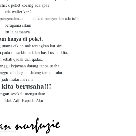
check poket korang ada apa?
ada wallet kan?
 pengenalan...dan atas kad pengenalan ada tulis
beragama islam
itu la namanya
lam hanya di poket.
 utama cik en nak terangkan kat sini..
a pada masa kini adalah hasil usaha kita..
n sebab qadak dan qadar...
unggu kejayaan datang tanpa usaha.
nggu kebahagian datang tanpa usaha
jadi mulai hari ini
 kita berusaha!!!
angan
sesekali mengatakan
h Tidak Adil Kepada Aku!