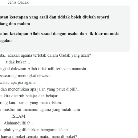
Jenis Qadak
au ketetapan yang azali dan tiddak boleh diubah seperti
 siang dan malam
atau ketetapan Allah sesuai dengan usaha dan ikthiar manusia
gagalan
kita...adakah agama terletak dalam Qadak yang azali?
tidak bukan...
ngkal dakwaan Allah tidak adil terhadap manusia...
 seseorang meningkat dewasa
walau apa jua agama
 dan menentukan apa jalan yang patut dipilih.
a kita disuruh belajar dan belajar...
arang kan...ramai yang masuk islam...
n muslim ini menemui agama yang indah iaitu
ISLAM
Alahamdullilah..
upa plak yang dilahirkan beragama islam
 hanya dipoket semata-mata...napa di poket?