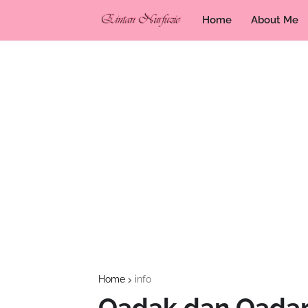
Home
About Me
Home
info
Qadak dan Qada