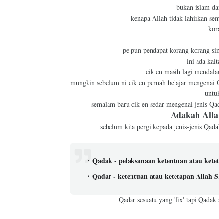
bukan islam da
kenapa Allah tidak lahirkan sem
kor
pe pun pendapat korang korang simp
ini ada kait
cik en masih lagi mendala
mungkin sebelum ni cik en pernah belajar mengenai Q
untu
semalam baru cik en sedar mengenai jenis Qa
Adakah Alla
sebelum kita pergi kepada jenis-jenis Qad
Qadak - pelaksanaan ketentuan atau kete
Qadar - ketentuan atau ketetapan Allah S
Qadar sesuatu yang 'fix' tapi Qadak