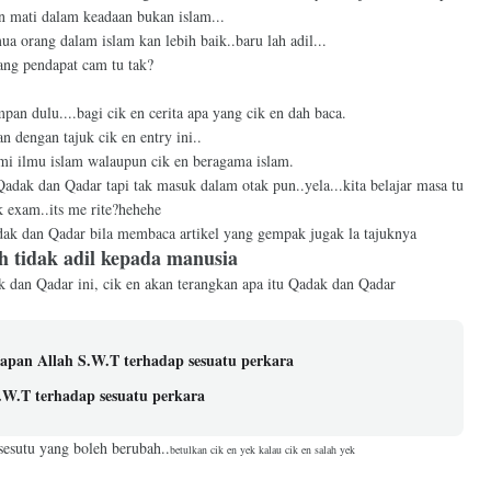
n mati dalam keadaan bukan islam...
ua orang dalam islam kan lebih baik..baru lah adil...
ang pendapat cam tu tak?
an dulu....bagi cik en cerita apa yang cik en dah baca.
an dengan tajuk cik en entry ini..
mi ilmu islam walaupun cik en beragama islam.
adak dan Qadar tapi tak masuk dalam otak pun..yela...kita belajar masa tu
k exam..its me rite?hehehe
dak dan Qadar bila membaca artikel yang gempak jugak la tajuknya
h tidak adil kepada manusia
ak dan Qadar ini, cik en akan terangkan apa itu Qadak dan Qadar
tapan Allah S.W.T terhadap sesuatu perkara
.W.T terhadap sesuatu perkara
 sesutu yang boleh berubah..
betulkan cik en yek kalau cik en salah yek