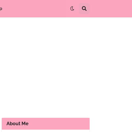
p
About Me