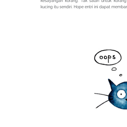
kesayangan korang. Tak salah untuk korang
kucing itu sendiri. Hope entri ini dapat memba