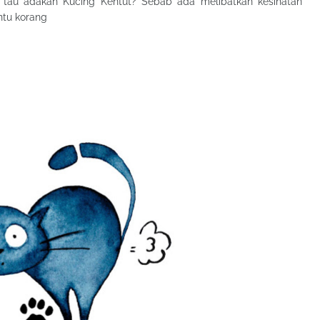
 tau adakah Kucing Kentut? Sebab ada melibatkan kesihatan
ntu korang