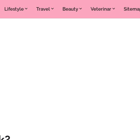
Lifestyle
Travel
Beauty
Veterinar
Sitema
k?