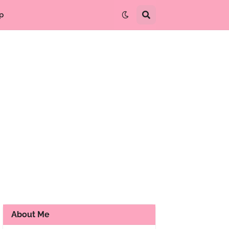
p
About Me