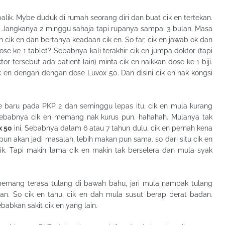
lik. Mybe duduk di rumah seorang diri dan buat cik en tertekan.
n. Jangkanya 2 minggu sahaja tapi rupanya sampai 3 bulan. Masa
n cik en dan bertanya keadaan cik en. So far, cik en jawab ok dan
se ke 1 tablet? Sebabnya kali terakhir cik en jumpa doktor (tapi
r tersebut ada patient lain) minta cik en naikkan dose ke 1 biji.
k en dengan dengan dose Luvox 50. Dan disini cik en nak kongsi
ose baru pada PKP 2 dan seminggu lepas itu, cik en mula kurang
 sebabnya cik en memang nak kurus pun. hahahah. Mulanya tak
x 50
ini. Sebabnya dalam 6 atau 7 tahun dulu, cik en pernah kena
 pun akan jadi masalah, lebih makan pun sama. so dari situ cik en
trik. Tapi makin lama cik en makin tak berselera dan mula syak
memang terasa tulang di bawah bahu, jari mula nampak tulang
n. So cik en tahu, cik en dah mula susut berap berat badan.
babkan sakit cik en yang lain.