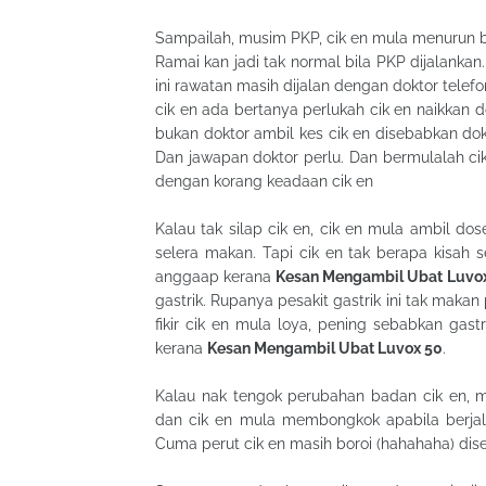
Sampailah, musim PKP, cik en mula menurun ba
Ramai kan jadi tak normal bila PKP dijalanka
ini rawatan masih dijalan dengan doktor telefo
cik en ada bertanya perlukah cik en naikkan do
bukan doktor ambil kes cik en disebabkan dokto
Dan jawapan doktor perlu. Dan bermulalah ci
dengan korang keadaan cik en
Kalau tak silap cik en, cik en mula ambil d
selera makan. Tapi cik en tak berapa kisah
anggaap kerana
Kesan Mengambil Ubat Luvo
gastrik. Rupanya pesakit gastrik ini tak makan
fikir cik en mula loya, pening sebabkan gas
kerana
Kesan Mengambil Ubat Luvox 50
.
Kalau nak tengok perubahan badan cik en, 
dan cik en mula membongkok apabila berjala
Cuma perut cik en masih boroi (hahahaha) dise