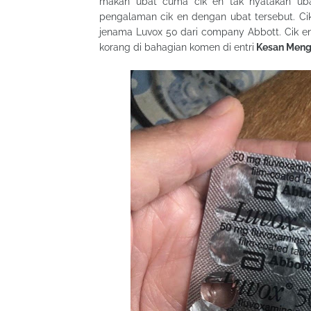
makan ubat cuma cik en tak nyatakan uba
pengalaman cik en dengan ubat tersebut. C
jenama Luvox 50 dari company Abbott. Cik e
korang di bahagian komen di entri
Kesan Meng