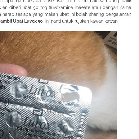
t apa dan berapa dose. Kali ini cik en nak sambung balik
ik en diberi ubat 50 mg fluvoxamine maeate atau dengan nama
n harap sesiapa yang makan ubat ini boleh sharing pengalaman
ambil Ubat Luvox 50
ini nanti untuk rujukan kawan kawan.