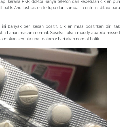
 tapi kerana PKP, doktor hanya telefon dan kebetulan cik en pun
l balik. And last cik en terlupa dan sampai la entri ini ditaip baru
ni banyak beri kesan positif. Cik en mula positifkan diri, tak
utin harian macam normal. Sesekali akan moody apabila missed
bila makan semula ubat dalam 2 hari akan normal balik