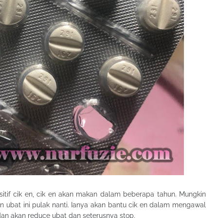
ositif cik en, cik en akan makan dalam beberapa tahun. Mungkin
n ubat ini pulak nanti. Ianya akan bantu cik en dalam mengawal
 dan akan reduce ubat dan seterusnya stop.