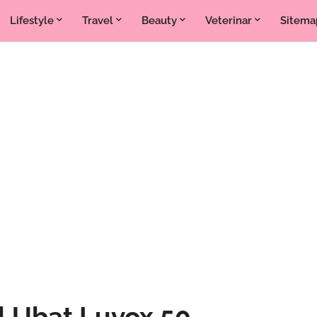
Lifestyle
Travel
Beauty
Veterinar
Sitema
 Ubat Luvox 50