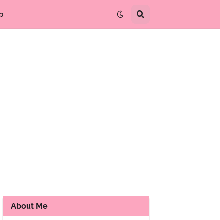
p
About Me