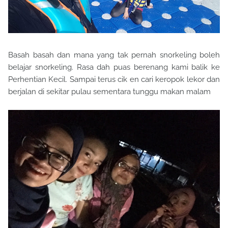
Basah basah dan mana yang tak pernah snorkeling boleh
belajar snorkeling. Rasa dah puas berenang kami balik ke
Perhentian Kecil. Sampai terus cik en cari keropok lekor dan
berjalan di sekitar pulau sementara tunggu makan malam