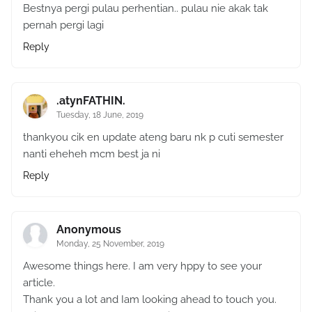
Bestnya pergi pulau perhentian.. pulau nie akak tak
pernah pergi lagi
Reply
.atynFATHIN.
Tuesday, 18 June, 2019
thankyou cik en update ateng baru nk p cuti semester
nanti eheheh mcm best ja ni
Reply
Anonymous
Monday, 25 November, 2019
Awesome things һerе. I am very hppy to seе yоur
aгticle.
Thank you a lot and Iam looking aheаd to touch you.