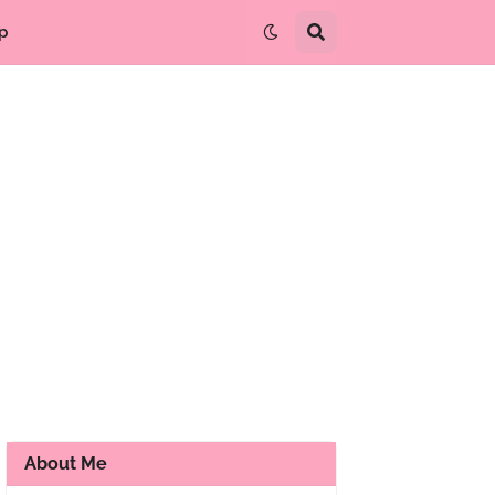
p
About Me