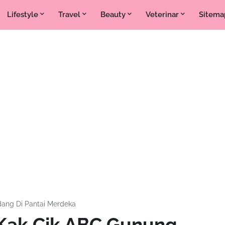
Lifestyle
Travel
Beauty
Veterinar
Sitema
ang Di Pantai Merdeka
Kak Cik ABC Gunung