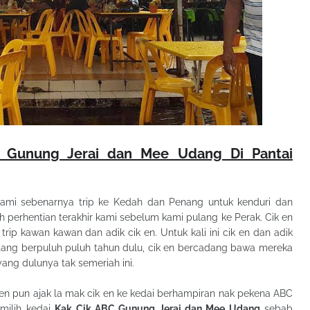
 Gunung Jerai dan Mee Udang Di Pantai
ami sebenarnya trip ke Kedah dan Penang untuk kenduri dan
h perhentian terakhir kami sebelum kami pulang ke Perak. Cik en
rip kawan kawan dan adik cik en. Untuk kali ini cik en dan adik
ang berpuluh puluh tahun dulu, cik en bercadang bawa mereka
ang dulunya tak semeriah ini.
ik en pun ajak la mak cik en ke kedai berhampiran nak pekena ABC
emilih kedai
Kak Cik ABC Gunung Jerai dan Mee Udang
sebab