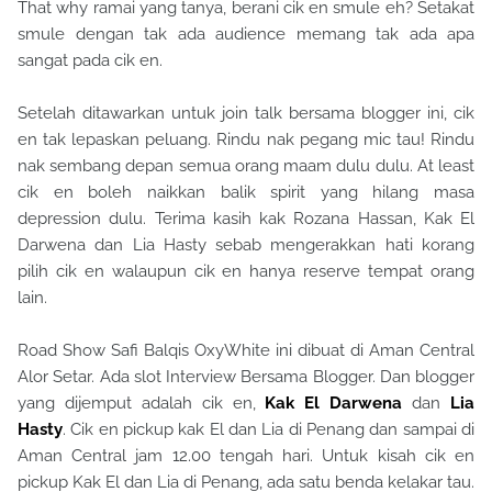
That why ramai yang tanya, berani cik en smule eh? Setakat
smule dengan tak ada audience memang tak ada apa
sangat pada cik en.
Setelah ditawarkan untuk join talk bersama blogger ini, cik
en tak lepaskan peluang. Rindu nak pegang mic tau! Rindu
nak sembang depan semua orang maam dulu dulu. At least
cik en boleh naikkan balik spirit yang hilang masa
depression dulu. Terima kasih kak Rozana Hassan, Kak El
Darwena dan Lia Hasty sebab mengerakkan hati korang
pilih cik en walaupun cik en hanya reserve tempat orang
lain.
Road Show Safi Balqis OxyWhite ini dibuat di Aman Central
Alor Setar. Ada slot Interview Bersama Blogger. Dan blogger
yang dijemput adalah cik en,
Kak El Darwena
dan
Lia
Hasty
. Cik en pickup kak El dan Lia di Penang dan sampai di
Aman Central jam 12.00 tengah hari. Untuk kisah cik en
pickup Kak El dan Lia di Penang, ada satu benda kelakar tau.