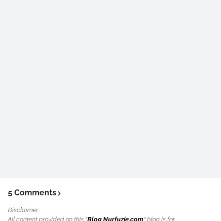
5 Comments
Disclaimer
All content provided on this "
Blog Nurfuzie.com
" blog is for