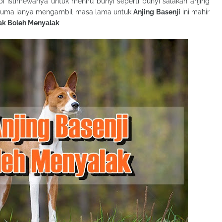
 istimewanya untuk meniru bunyi seperti bunyi salakan anjing
i. Cuma ianya mengambil masa lama untuk
Anjing Basenji
ini mahir
Tak Boleh Menyalak