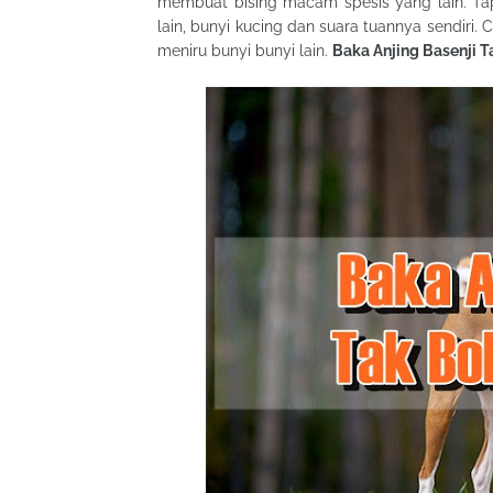
membuat bising macam spesis yang lain. Tapi
lain, bunyi kucing dan suara tuannya sendir
meniru bunyi bunyi lain.
Baka Anjing Basenji 