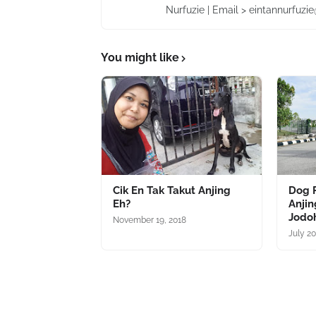
Nurfuzie | Email > eintannurfuz
You might like
Cik En Tak Takut Anjing
Dog 
Eh?
Anjin
Jodo
November 19, 2018
July 20