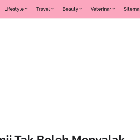
Lifestyle
Travel
Beauty
Veterinar
Sitema
nji Tak Boleh Menyalak