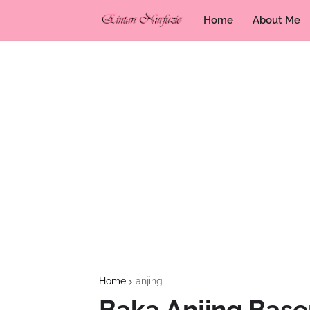
Home
About Me
Home
anjing
Baka Anjing Base