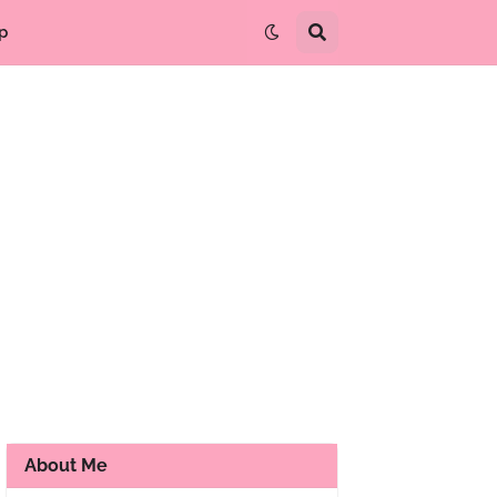
p
About Me