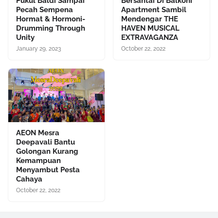
Pukul Baldi Sampai
Bersantai Di Balkoni
Pecah Sempena
Apartment Sambil
Hormat & Hormoni-
Mendengar THE
Drumming Through
HAVEN MUSICAL
Unity
EXTRAVAGANZA
January 29, 2023
October 22, 2022
AEON Mesra
Deepavali Bantu
Golongan Kurang
Kemampuan
Menyambut Pesta
Cahaya
October 22, 2022