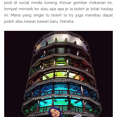
post di social media korang. Keluar gambar makanan ke,
tempat menarik ke atau apa apa je la boleh je letak hastag
ini. Mana yang single tu boleh la try juga manatau dapat
jodoh atau kawan kawan baru. Hahaha