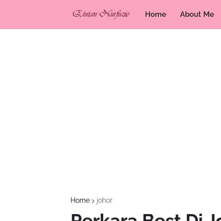
Home
About Me
Home
johor
Perkara Best Di J