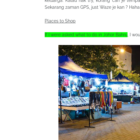
keluarga. Kalau nak try, korang cari je tem
Sekarang zaman GPS, just Waze je kan ? Hah
Places to Shop
If I were asked what to do in Johor Bahru
, I wo