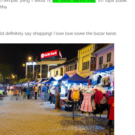
pat-tempat yang I sebut ni
kat Johor Bahru map
. Eh lupa pulak.
ahha
uld definitely say shopping! I love love lovee the bazar karat.