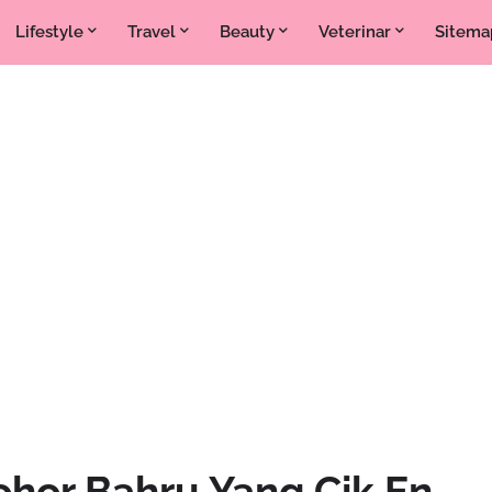
Lifestyle
Travel
Beauty
Veterinar
Sitema
ohor Bahru Yang Cik En