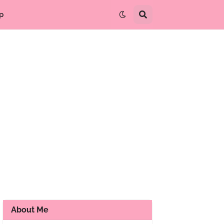
p
About Me