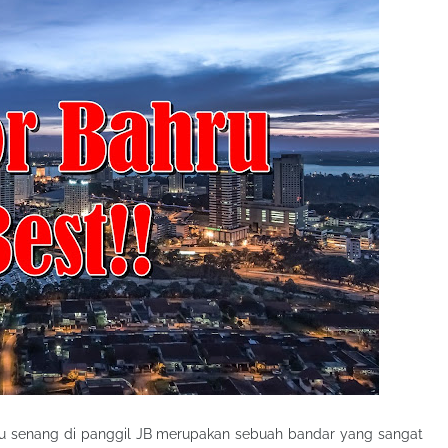
tau senang di panggil JB merupakan sebuah bandar yang sangat