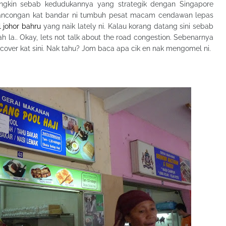
ngkin sebab kedudukannya yang strategik dengan Singapore
ancongan kat bandar ni tumbuh pesat macam cendawan lepas
 johor bahru
yang naik lately ni. Kalau korang datang sini sebab
h la.. Okay, lets not talk about the road congestion. Sebenarnya
cover kat sini. Nak tahu? Jom baca apa cik en nak mengomel ni.