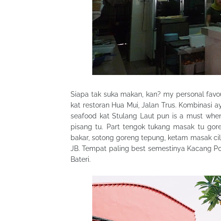
Siapa tak suka makan, kan? my personal favour
kat restoran Hua Mui, Jalan Trus. Kombinasi ay
seafood kat Stulang Laut pun is a must when
pisang tu. Part tengok tukang masak tu go
bakar, sotong goreng tepung, ketam masak cili
JB. Tempat paling best semestinya Kacang Pool H
Bateri.