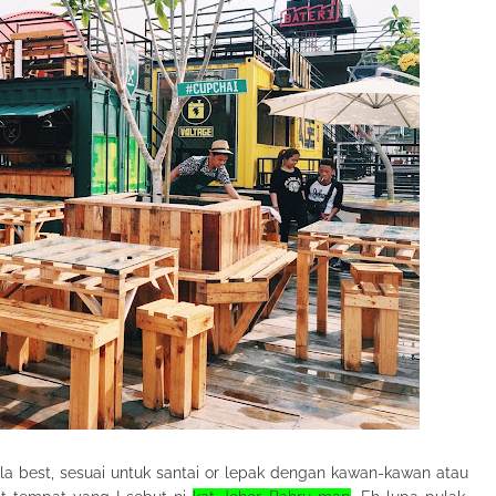
a best, sesuai untuk santai or lepak dengan kawan-kawan atau