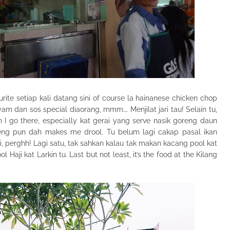
ite setiap kali datang sini of course la hainanese chicken chop
am dan sos special diaorang, mmm…. Menjilat jari tau! Selain tu,
 I go there, especially kat gerai yang serve nasik goreng daun
reng pun dah makes me drool. Tu belum lagi cakap pasal ikan
, perghh! Lagi satu, tak sahkan kalau tak makan kacang pool kat
aji kat Larkin tu. Last but not least, it’s the food at the Kilang