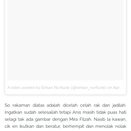
A video posted by Eintan Nurfuzie (@eintan_nurfuzie)
on
Apr 23, 2016 at 11:48pm PDT
So rakaman diatas adalah dicelah celah rak dan jadilah.
Ingatkan sudah selesailah tetapi Anis masih tidak puas hati
selagi tak ada gambar dengan Mira Filzah. Nasib la kawan,
cik en ikutkan dan beratur, berhempit dan menolak nolak