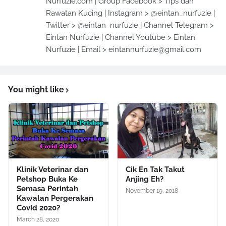
Nurfuzie.com | Group Facebook > Tips dan
Rawatan Kucing | Instagram > @eintan_nurfuzie |
Twitter > @eintan_nurfuzie | Channel Telegram >
Eintan Nurfuzie | Channel Youtube > Eintan
Nurfuzie | Email > eintannurfuzie@gmail.com
You might like
Klinik Veterinar dan
Cik En Tak Takut
Petshop Buka Ke
Anjing Eh?
Semasa Perintah
November 19, 2018
Kawalan Pergerakan
Covid 2020?
March 28, 2020