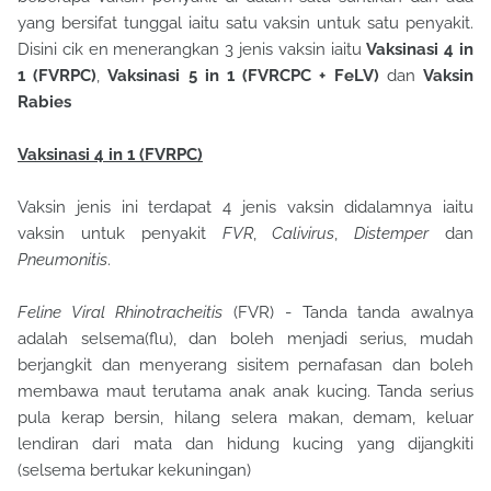
yang bersifat tunggal iaitu satu vaksin untuk satu penyakit.
Disini cik en menerangkan 3 jenis vaksin iaitu
Vaksinasi 4 in
1 (FVRPC)
,
Vaksinasi 5 in 1 (FVRCPC + FeLV)
dan
Vaksin
Rabies
Vaksinasi 4 in 1 (FVRPC)
Vaksin jenis ini terdapat 4 jenis vaksin didalamnya iaitu
vaksin untuk penyakit
FVR
,
Calivirus
,
Distemper
dan
Pneumonitis
.
Feline Viral Rhinotracheitis
(FVR) - Tanda tanda awalnya
adalah selsema(flu), dan boleh menjadi serius, mudah
berjangkit dan menyerang sisitem pernafasan dan boleh
membawa maut terutama anak anak kucing. Tanda serius
pula kerap bersin, hilang selera makan, demam, keluar
lendiran dari mata dan hidung kucing yang dijangkiti
(selsema bertukar kekuningan)