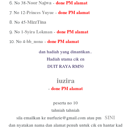
Noor Najwa
-
done PM alamat
No 38-
Princes Yuyue
-
done PM alamat
No 12-
MizzTina
No 45-
Syira Lokman
-
done PM alamat
No 1-
bb_nona
-
done PM alamat
No 4-
dan hadiah yang dinantikan..
Hadiah utama cik en
DUIT RAYA RM50
iuzira
-
done PM alamat
peserta no 10
tahniah tahniah
SINI
sila emailkan ke nurfuzie@gmail.com atau pm
dan nyatakan nama dan alamat penuh untuk cik en hantar kad