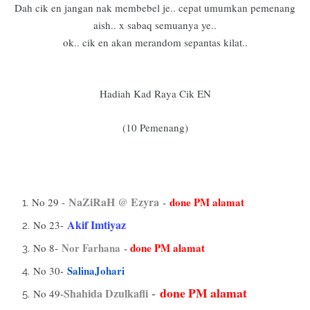
Dah cik en jangan nak membebel je.. cepat umumkan pemenang
aish.. x sabaq semuanya ye..
ok.. cik en akan merandom sepantas kilat..
Hadiah Kad Raya Cik EN
(10 Pemenang)
NaZiRaH @ Ezyra
-
done PM alamat
No 29 -
Akif Imtiyaz
No 23-
Nor Farhana
-
done PM alamat
No 8-
SalinaJohari
No 30-
-
done PM alamat
Shahida Dzulkafli
No 49-