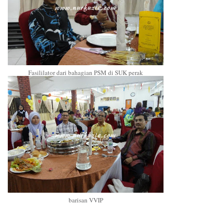
Fasililator dari bahagian PSM di SUK perak
barisan VVIP