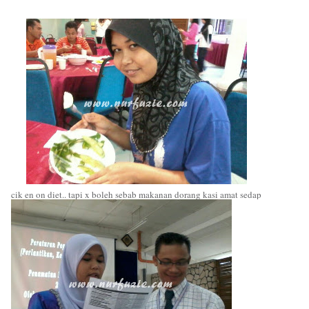
cik en on diet.. tapi x boleh sebab makanan dorang kasi amat sedap