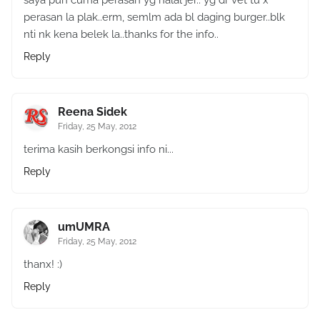
saya pun cuma perasan yg halal jer.. yg dr vet tu x
perasan la plak..erm, semlm ada bl daging burger..blk
nti nk kena belek la..thanks for the info..
Reply
Reena Sidek
Friday, 25 May, 2012
terima kasih berkongsi info ni...
Reply
umUMRA
Friday, 25 May, 2012
thanx! :)
Reply