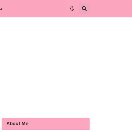
p
About Me