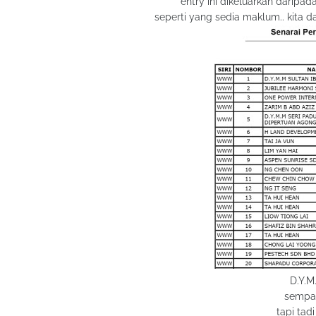
entry ini dikeluarkan daripa
seperti yang sedia maklum.. kita
D.Y.M
sempat
tapi tad