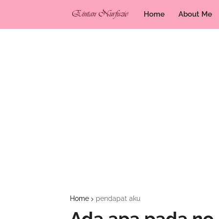
Home
About Me
Home
pendapat aku
Ada apa pada n