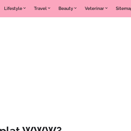
Lifestyle
Travel
Beauty
Veterinar
Sitema
o plat WWW?