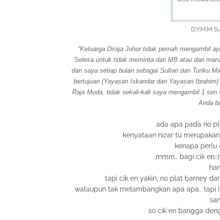
D.Y.M.M S
“Keluarga Diraja Johor tidak pernah mengambil 
Selesa untuk tidak meminta dari MB atau dari ma
dan saya setiap bulan sebagai Sultan dan Tunku M
bertujuan (Yayasan Iskandar dan Yayasan Ibrahim)
Raja Muda, tidak sekali-kali saya mengambil 1 sen 
Anda bu
ada apa pada no p
kenyataan nizar tu merupakan p
kenapa perlu 
mmm.. bagi cik en.
han
tapi cik en yakin, no plat barney d
walaupun tak melambangkan apa apa.. tapi itu 
sam
so cik en bangga deng