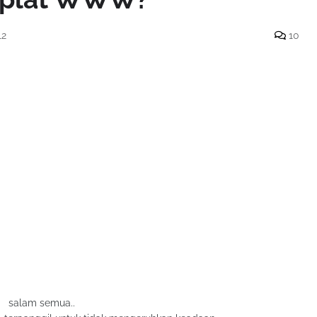
12
10
salam semua..