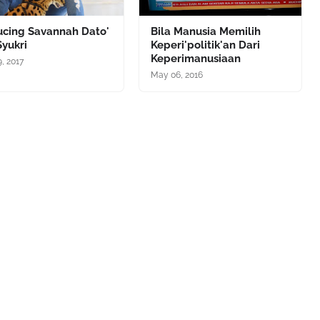
ucing Savannah Dato'
Bila Manusia Memilih
Syukri
Keperi'politik'an Dari
Keperimanusiaan
9, 2017
May 06, 2016