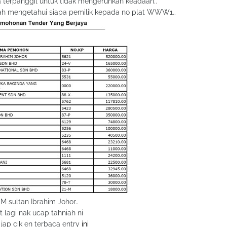
da terpanggil untuk tidak mengeruhkan keadaan..
 dah mengetahui siapa pemilik kepada no plat WWW1..
.M sultan Ibrahim Johor..
 lagi nak ucap tahniah ni
i jap cik en terbaca entry
ini