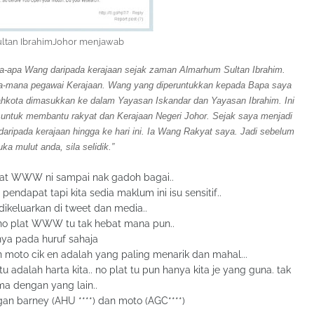
ultan IbrahimJohor menjawab
apa-apa Wang daripada kerajaan sejak zaman Almarhum Sultan Ibrahim.
na-mana pegawai Kerajaan. Wang yang diperuntukkan kepada Bapa saya
ahkota dimasukkan ke dalam Yayasan Iskandar dan Yayasan Ibrahim. Ini
 untuk membantu rakyat dan Kerajaan Negeri Johor. Sejak saya menjadi
daripada kerajaan hingga ke hari ini. Ia Wang Rakyat saya. Jadi sebelum
ka mulut anda, sila selidik.”
lat WWW ni sampai nak gadoh bagai..
endapat tapi kita sedia maklum ini isu sensitif..
dikeluarkan di tweet dan media..
.no plat WWW tu tak hebat mana pun..
ya pada huruf sahaja
an moto cik en adalah yang paling menarik dan mahal...
adalah harta kita.. no plat tu pun hanya kita je yang guna. tak
a dengan yang lain..
an barney (AHU ****) dan moto (AGC****)