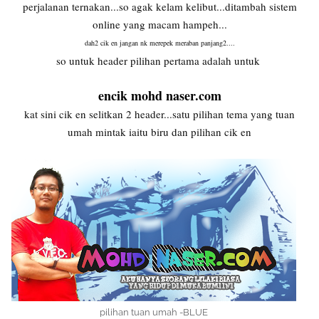
perjalanan ternakan...so agak kelam kelibut...ditambah sistem
online yang macam hampeh...
dah2 cik en jangan nk merepek meraban panjang2....
so untuk header pilihan pertama adalah untuk
encik mohd naser.com
kat sini cik en selitkan 2 header...satu pilihan tema yang tuan
umah mintak iaitu biru dan pilihan cik en
pilihan tuan umah -BLUE