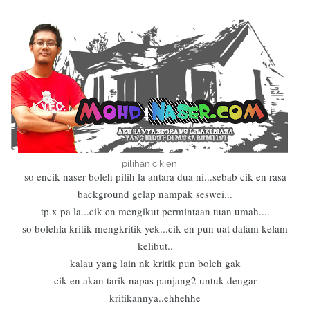
pilihan cik en
so encik naser boleh pilih la antara dua ni...sebab cik en rasa
background gelap nampak seswei...
tp x pa la...cik en mengikut permintaan tuan umah....
so bolehla kritik mengkritik yek...cik en pun uat dalam kelam
kelibut..
kalau yang lain nk kritik pun boleh gak
cik en akan tarik napas panjang2 untuk dengar
kritikannya..ehhehhe