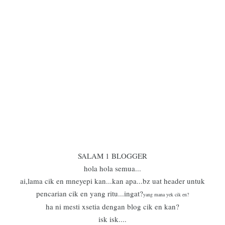
SALAM 1 BLOGGER
hola hola semua...
ai,lama cik en mneyepi kan...kan apa...bz uat header untuk
pencarian cik en yang ritu...ingat?
yang mana yek cik en?
ha ni mesti xsetia dengan blog cik en kan?
isk isk....