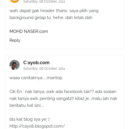
Saturday, 08 October, 2011
wah..dapat gak header. thanx. saya pilih yang
background gelap tu. hehe. dah letak dah.
MOHD NASER.com
Reply
C`ayob.com
Saturday, 08 October, 2011
waaa canitaknya.....mantop.
Cik En : nak tanya, awk ada facebook tak?? ada soalan
nak tanya awk..penting sangat2!! kita2 je...malu lah nak
beritahu kat sini....
bls kat blog sya ye :)
http://cayob.blogspot.com/