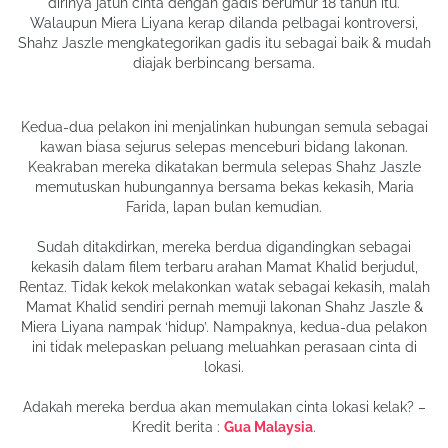
dirinya jatuh cinta dengan gadis berumur 18 tahun itu.
Walaupun Miera Liyana kerap dilanda pelbagai kontroversi,
Shahz Jaszle mengkategorikan gadis itu sebagai baik & mudah
diajak berbincang bersama.
Kedua-dua pelakon ini menjalinkan hubungan semula sebagai
kawan biasa sejurus selepas menceburi bidang lakonan.
Keakraban mereka dikatakan bermula selepas Shahz Jaszle
memutuskan hubungannya bersama bekas kekasih, Maria
Farida, lapan bulan kemudian.
Sudah ditakdirkan, mereka berdua digandingkan sebagai
kekasih dalam filem terbaru arahan Mamat Khalid berjudul,
Rentaz. Tidak kekok melakonkan watak sebagai kekasih, malah
Mamat Khalid sendiri pernah memuji lakonan Shahz Jaszle &
Miera Liyana nampak ‘hidup’. Nampaknya, kedua-dua pelakon
ini tidak melepaskan peluang meluahkan perasaan cinta di
lokasi.
Adakah mereka berdua akan memulakan cinta lokasi kelak? –
Kredit berita :
Gua Malaysia
.