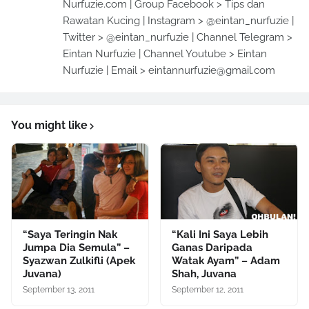
Nurfuzie.com | Group Facebook > Tips dan
Rawatan Kucing | Instagram > @eintan_nurfuzie |
Twitter > @eintan_nurfuzie | Channel Telegram >
Eintan Nurfuzie | Channel Youtube > Eintan
Nurfuzie | Email > eintannurfuzie@gmail.com
You might like
“Saya Teringin Nak
“Kali Ini Saya Lebih
Jumpa Dia Semula” –
Ganas Daripada
Syazwan Zulkifli (Apek
Watak Ayam” – Adam
Juvana)
Shah, Juvana
September 13, 2011
September 12, 2011