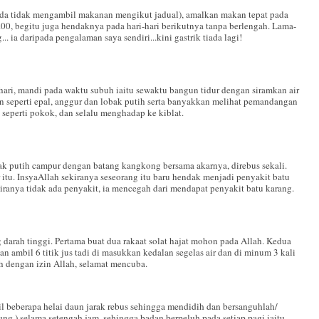
anda tidak mengambil makanan mengikut jadual), amalkan makan tepat pada
00, begitu juga hendaknya pada hari-hari berikutnya tanpa berlengah. Lama-
... ia daripada pengalaman saya sendiri...kini gastrik tiada lagi!
ri, mandi pada waktu subuh iaitu sewaktu bangun tidur dengan siramkan air
 seperti epal, anggur dan lobak putih serta banyakkan melihat pemandangan
 seperti pokok, dan selalu menghadap ke kiblat.
ak putih campur dengan batang kangkong bersama akarnya, direbus sekali.
itu. InsyaAllah sekiranya seseorang itu baru hendak menjadi penyakit batu
iranya tidak ada penyakit, ia mencegah dari mendapat penyakit batu karang.
 darah tinggi. Pertama buat dua rakaat solat hajat mohon pada Allah. Kedua
n ambil 6 titik jus tadi di masukkan kedalan segelas air dan di minum 3 kali
ah dengan izin Allah, selamat mencuba.
il beberapa helai daun jarak rebus sehingga mendidih dan bersanguhlah/
 ) selama setengah jam, sehingga badan berpeluh pada setiap pagi iaitu