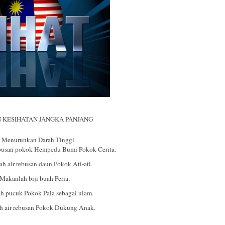
 KESIHATAN JANGKA PANJANG
h Tinggi
ebusan pokok Hempedu Bumi Pokok Cerita.
h air rebusan daun Pokok Ati-ati.
 Makanlah biji buah Peria.
h pucuk Pokok Pala sebagai ulam.
h air rebusan Pokok Dukung Anak.