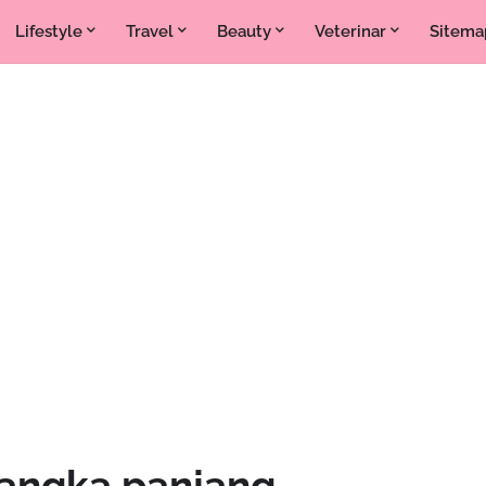
Lifestyle
Travel
Beauty
Veterinar
Sitema
jangka panjang