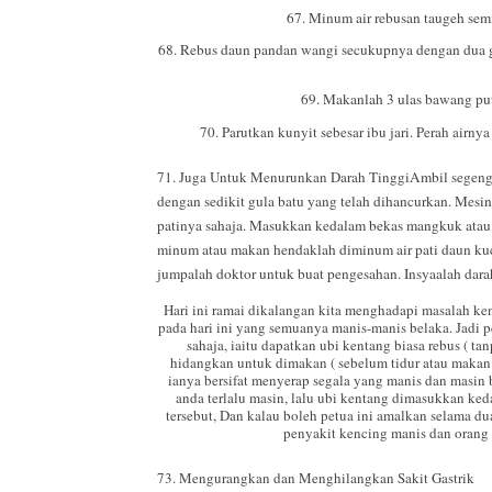
67. Minum air rebusan taugeh sem
68. Rebus daun pandan wangi secukupnya dengan dua gel
69. Makanlah 3 ulas bawang put
70. Parutkan kunyit sebesar ibu jari. Perah air
71. Juga Untuk Menurunkan Darah Tinggi
Ambil segeng
dengan sedikit gula batu yang telah dihancurkan. Mesin
patinya sahaja. Masukkan kedalam bekas mangkuk atau 
minum atau makan hendaklah diminum air pati daun kucai
jumpalah doktor untuk buat pengesahan. Insyaalah darah
Hari ini ramai dikalangan kita menghadapi masalah ken
pada hari ini yang semuanya manis-manis belaka. Jadi p
sahaja, iaitu dapatkan ubi kentang biasa rebus ( 
hidangkan untuk dimakan ( sebelum tidur atau makan 
ianya bersifat menyerap segala yang manis dan masin 
anda terlalu masin, lalu ubi kentang dimasukkan keda
tersebut, Dan kalau boleh petua ini amalkan selama d
penyakit kencing manis dan orang
73. Mengurangkan dan Menghilangkan Sakit Gastrik