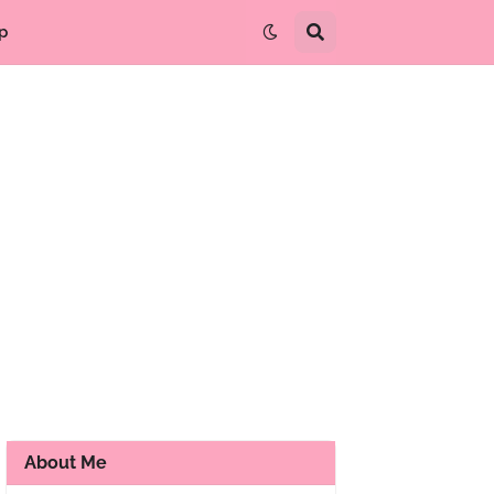
p
About Me