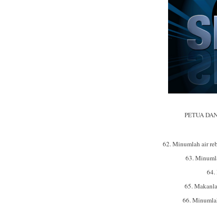
PETUA DAN
Menurunkan Dara
62. Minumlah air r
63. Minumla
64.
65. Makanla
66. Minumla