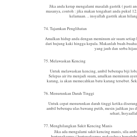
Jika anda kerap mengalami masalah gastrik ( pasti 
masanya, contoh : jika makan tengahari anda pukul 12.
kelamaan. .. insyallah gastrik akan hilang
74. Tajamkan Penglihatan
Amalkan hidup anda dengan meminum air suam setiap ha
dari hujung kaki hingga kepala. Makanlah buah-buahan
yang jauh dan serba hijau
75. Melawaskan Kencing
Untuk melawaskan kencing, ambil beberapa biji lob
Selepas air itu menjadi suam, amalkan meminum ayer 
karang, ia akan memecahkan batu karang tersebut. Sek
76. Menurunkan Darah Tinggi
Untuk cepat menurunkan darah tinggi ketika diserang
ambil beberapa ulas bawang putih, mesin jadikan jus da
sehari, Insyaall
77. Menghilangkan Sakit Kencing Manis
Jika ada mengalami sakit kencing manis, sila amb
bertengkumus ( bertengkumus maksudnya berselubung