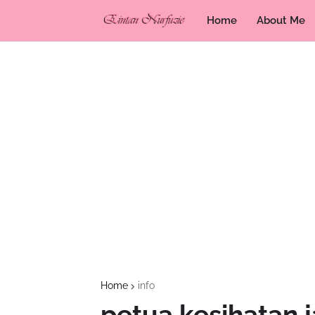
Home
About Me
Home
info
petua kesihatan 