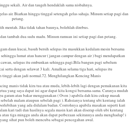
inggu sekali. Air dan taugeh hendaklah sama nisbahnya.
as air. Biarkan hingga tinggal setengah gelas sahaja. Minum setiap pagi dan
petang.
ih mentah. Jika tidak tahan baunya, bolehlah direbus.
nya dan tambah dua sudu madu. Minum ramuan ini setiap pagi dan petang.
gam daun kucai, basuh bersih selepas itu masukkan kedalam mesin bersama
 sehingga lumat atau hancur ( jangan campur dengan air ) bagi mendapatkan
cawan, selepas itu embunkan sehingga pagi.Bila bangun pagi sebelum
 serta dengan selawat 3 kali. Amalkan selama tiga hari, selepas itu
 tinggi akan jadi normal.
72. Menghilangkan Kencing Manis
cing manis tidak kira tua atau muda, lebih-lebih lagi dengan pemakanan kita
etua yang saya dapat ini agar dapat kita kongsi bersama-sama. Caranya mudah
tanpa garam atau bakar menggunakan ( Oven ) apabila dah kira cukup masak
sebelah malam ataupun sebelah pagi ). Rahsianya tentang ubi kentang ialah
berlebihan yang ada didalam badan. Contohnya apabila masakan seperti kari
lam kari tadi dan hasilnya segala masin kari akan diserap oleh ubi kentang
ua atau tiga minggu anda akan dapat perbezaan sekirannya anda menghadap! i
 yang sihat pun boleh mencuba sebagai pencegahan awal.