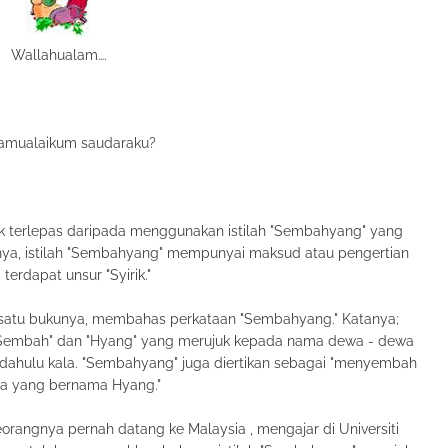
Wallahualam….
amualaikum saudaraku?
ak terlepas daripada menggunakan istilah "Sembahyang" yang
atnya, istilah "Sembahyang" mempunyai maksud atau pengertian
terdapat unsur "Syirik."
h satu bukunya, membahas perkataan "Sembahyang." Katanya;
"Sembah" dan "Hyang" yang merujuk kepada nama dewa - dewa
ahulu kala. "Sembahyang" juga diertikan sebagai "menyembah
la yang bernama Hyang."
orangnya pernah datang ke Malaysia , mengajar di Universiti