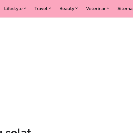
Lifestyle
Travel
Beauty
Veterinar
Sitema
 solat