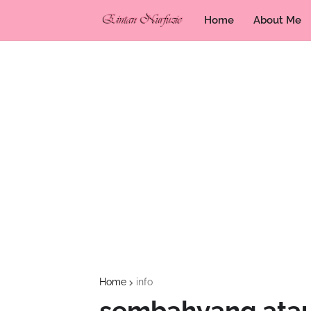
Home
About Me
Home
info
sembahyang atau