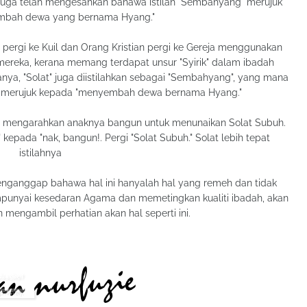
 juga telah mengesahkan bahawa istilah "Sembahyang" merujuk
mbah dewa yang bernama Hyang."
pergi ke Kuil dan Orang Kristian pergi ke Gereja menggunakan
 mereka, kerana memang terdapat unsur "Syirik" dalam ibadah
anya, "Solat" juga diistilahkan sebagai "Sembahyang", yang mana
u merujuk kepada "menyembah dewa bernama Hyang."
bu mengarahkan anaknya bangun untuk menunaikan Solat Subuh.
kepada "nak, bangun!. Pergi "Solat Subuh." Solat lebih tepat
istilahnya
enganggap bahawa hal ini hanyalah hal yang remeh dan tidak
mpunyai kesedaran Agama dan memetingkan kualiti ibadah, akan
n mengambil perhatian akan hal seperti ini.