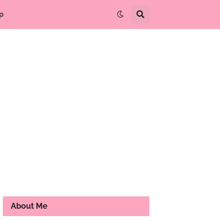
p
About Me