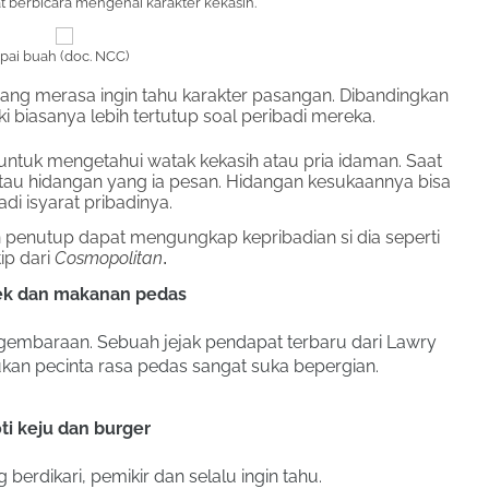
t berbicara mengenai karakter kekasih.
pai buah (doc. NCC)
ang merasa ingin tahu karakter pasangan. Dibandingkan
ki biasanya lebih tertutup soal peribadi mereka.
untuk mengetahui watak kekasih atau pria idaman. Saat
atau hidangan yang ia pesan. Hidangan kesukaannya bisa
di isyarat pribadinya.
penutup dapat mengungkap kepribadian si dia seperti
ip dari
Cosmopolitan
.
ek dan makanan pedas
embaraan. Sebuah jejak pendapat terbaru dari Lawry
an pecinta rasa pedas sangat suka bepergian.
ti keju dan burger
berdikari, pemikir dan selalu ingin tahu.