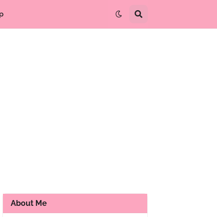
p
About Me