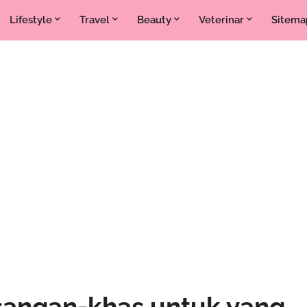
Lifestyle
Travel
Beauty
Veterinar
Sitema
angan-khas untuk yang