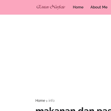
Home
About Me
Home
info
makanan dan pas