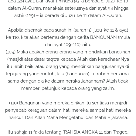
ada 129 ayat. Dari ayat 1 hingga 93 ia berada di Juzu’ ke 10
dalam Al-Quran, manakala seterusnya dari ayat 94 hingga
akhir (129) – ia berada di Juzu’ ke 11 dalam Al-Quran.
Apabila disemak pada surah ini (surah 9), juzu’ ke 11 & ayat
ke 110, kita akan bertemu dengan cerita BANGUNAN (mula
dari ayat 109-110) iaitu:
(109) Maka apakah orang-orang yang mendirikan bangunan
(masjid) atas dasar taqwa kepada Allah dan keredhaanNya
itu lebih baik, atau orang yang mendirikan bangunannya di
tepi jurang yang runtuh, lalu (bangunan) itu roboh bersama-
sama dengan dia ke dalam neraka Jahannam? Allah tidak
memberi petunjuk kepada orang yang zalim.
(110) Bangunan yang mereka dirikan itu sentiasa menjadi
penyebab keraguan dalam hati mereka, sampai hati mereka
hancur. Dan Allah Maha Mengetahui dan Maha Bijaksana.
Itu sahaja 11 fakta tentang “RAHSIA ANGKA 11 dan Tragedi